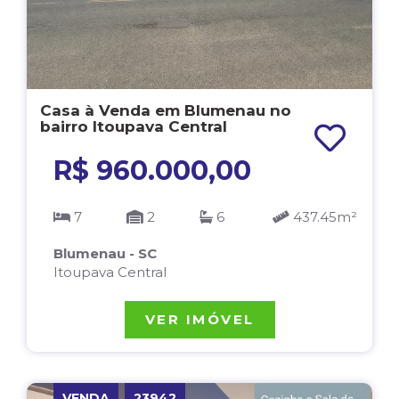
Casa à Venda em Blumenau no
bairro Itoupava Central
R$ 960.000,00
7
2
6
437.45m²
Blumenau - SC
Itoupava Central
VER IMÓVEL
VENDA
23942