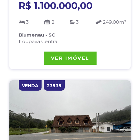
R$ 1.100.000,00
3
2
3
249.00m²
Blumenau - SC
Itoupava Central
VER IMÓVEL
VENDA
23939