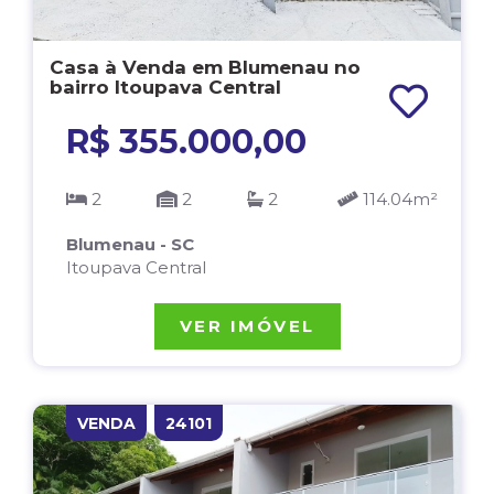
Casa à Venda em Blumenau no
bairro Itoupava Central
R$ 355.000,00
2
2
2
114.04m²
Blumenau - SC
Itoupava Central
VER IMÓVEL
VENDA
24101