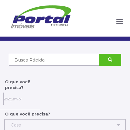
Togg
navig
Código
do
Imóvel
O que você
precisa?
Comprar
Alugar
Exclusivo
O que você precisa?
Casa