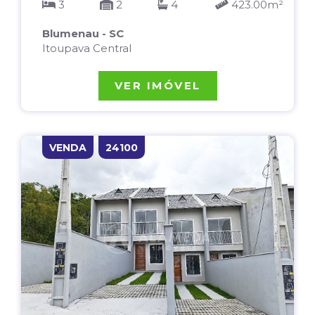
3
2
4
423.00m²
Blumenau - SC
Itoupava Central
VER IMÓVEL
VENDA
24100