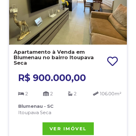
Apartamento à Venda em
Blumenau no bairro Itoupava
Seca
R$ 900.000,00
2
2
2
106.00m²
Blumenau - SC
Itoupava Seca
VER IMÓVEL