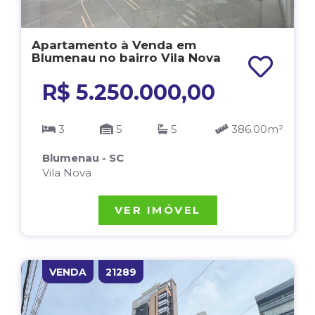
Apartamento à Venda em
Blumenau no bairro Vila Nova
R$ 5.250.000,00
3
5
5
386.00m²
Blumenau - SC
Vila Nova
VER IMÓVEL
VENDA
21289