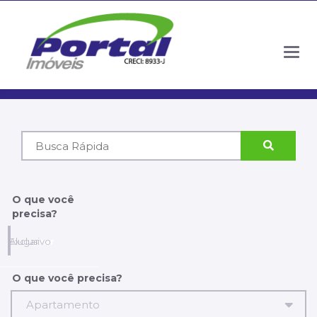
Togg
navig
Código
do
Imóvel
O que você
precisa?
Comprar
Alugar
Exclusivo
O que você precisa?
Apartamento