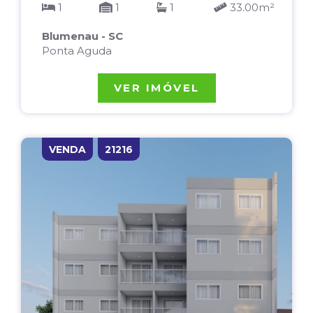
1
1
1
33.00m²
Blumenau - SC
Ponta Aguda
VER IMÓVEL
VENDA
21216