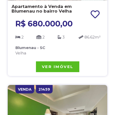
Apartamento à Venda em
Blumenau no bairro Velha
R$ 680.000,00
2
2
3
86.62m²
Blumenau - SC
Velha
VER IMÓVEL
VENDA
21459