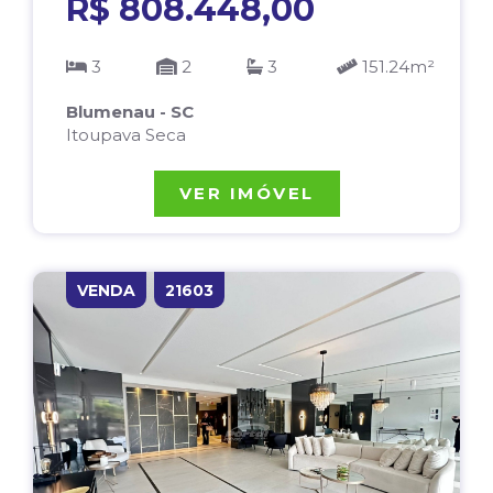
R$ 808.448,00
3
2
3
151.24m²
Blumenau - SC
Itoupava Seca
VER IMÓVEL
VENDA
21603