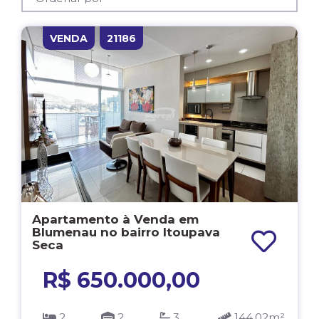
VENDA
21186
Apartamento à Venda em
Blumenau no bairro Itoupava
Seca
R$ 650.000,00
2
2
3
144.02m²