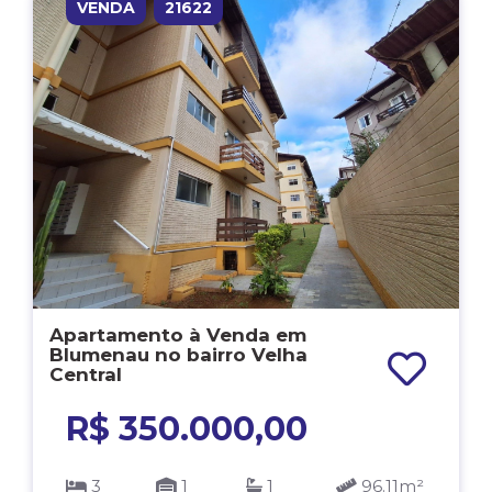
VENDA
21622
Apartamento à Venda em
Blumenau no bairro Velha
Central
R$ 350.000,00
3
1
1
96.11m²