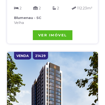
2
2
2
112.23m²
Blumenau - SC
Velha
VER IMÓVEL
VENDA
21429