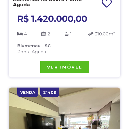
Aguda
R$ 1.420.000,00
4
2
1
310.00m²
Blumenau - SC
Ponta Aguda
VER IMÓVEL
VENDA
21409