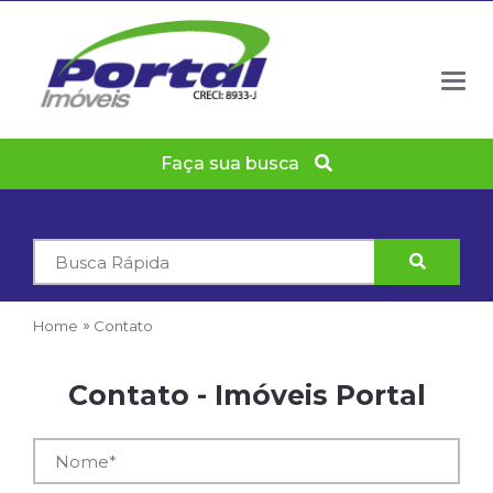
Togg
navig
Faça sua busca
Código
do
Imóvel
Home
Contato
Contato - Imóveis Portal
Nome*