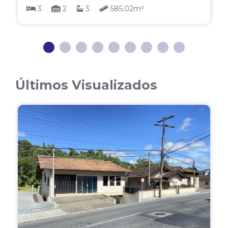
3
2
3
585.02m²
1
2
3
4
5
6
7
8
Últimos Visualizados