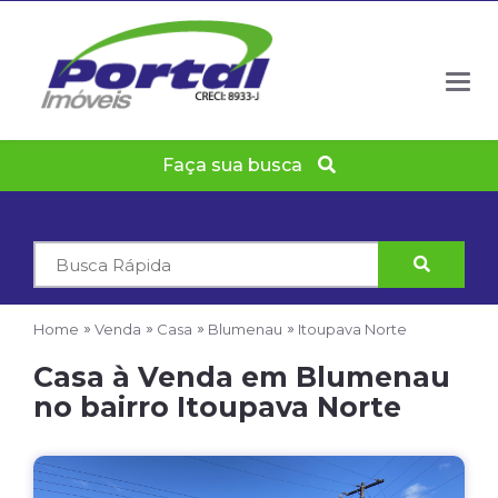
Togg
navig
Faça sua busca
Código
do
Imóvel
Home
Venda
Casa
Blumenau
Itoupava Norte
Casa à Venda em Blumenau
no bairro Itoupava Norte