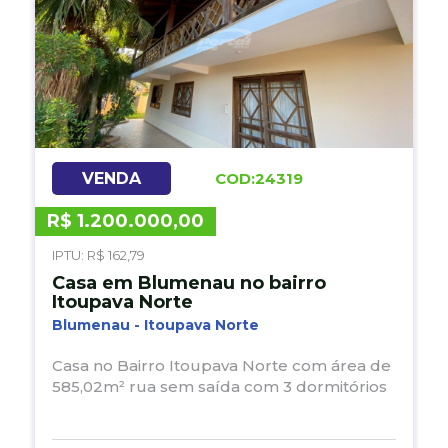
VENDA
COD:24319
R$ 1.200.000,00
R
IPTU: R$ 162,79
Casa em Blumenau no bairro
Itoupava Norte
Blumenau - Itoupava Norte
Casa no Bairro Itoupava Norte com área de
585,02m² rua sem saída com 3 dormitórios