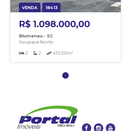
VENDA
18413
R$ 1.098.000,00
Blumenau - SC
Itoupava Norte
2
2
410.00m²
1