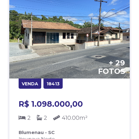
+ 29
FOTOS
VENDA
18413
R$ 1.098.000,00
2
2
410.00m²
Blumenau - SC
Itoupava Norte